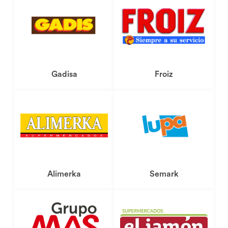
Dónde comprar
Gadisa
Froiz
Dónde comprar
Alimerka
Semark