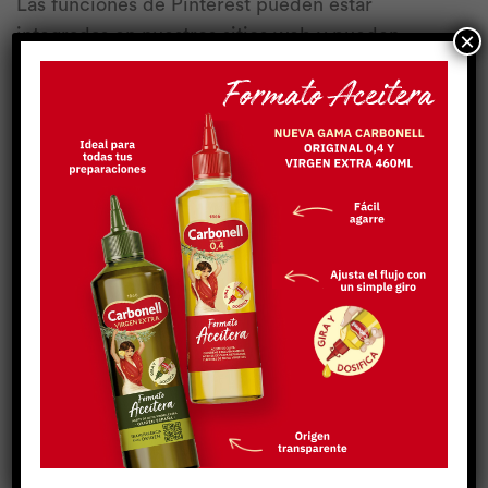
Las funciones de Pinterest pueden estar
integradas en nuestros sitios web y pueden
×
reconocer o introducir cookies de Pinterest.
Datos personales recogidos: cookies y datos de uso.
Lugar de tratamiento: – Política de privacidad
Twitter
Las funciones de Twitter pueden estar integradas
en nuestras páginas web y pueden reconocer o
introducir cookies de Twitter:
Login de Twitter (permite al usuario acceder a su propia
cuenta de Twitter e interactuar con nuestros sitios web a
través de la cuenta).
Datos personales recogidos: cookies y datos de uso.
Lugar de tratamiento: EE.UU. – Política de privacidad.
¿Cómo puedo